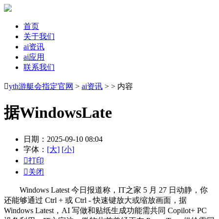
首页
关于我们
ai资讯
ai应用
联系我们

yth游艇会指定官网
>
ai资讯
> > 内容
据WindowsLate
日期：2025-09-10 08:04
字体：
[大]
[小]

打印

关闭
Windows Latest 今日报道称，IT之家 5 月 27 日动静，你
还能够通过 Ctrl + 或 Ctrl - 快速键放大或缩放画面，据
Windows Latest，AI 写做和贴纸生成功能需共同 Copilot+ PC