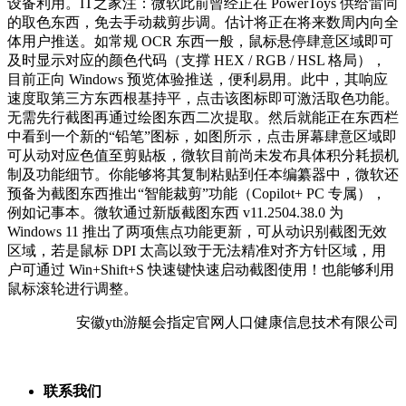
设备利用。IT之家注：微软此前曾经正在 PowerToys 供给雷同
的取色东西，免去手动裁剪步调。估计将正在将来数周内向全
体用户推送。如常规 OCR 东西一般，鼠标悬停肆意区域即可
及时显示对应的颜色代码（支撑 HEX / RGB / HSL 格局），
目前正向 Windows 预览体验推送，便利易用。此中，其响应
速度取第三方东西根基持平，点击该图标即可激活取色功能。
无需先行截图再通过绘图东西二次提取。然后就能正在东西栏
中看到一个新的“铅笔”图标，如图所示，点击屏幕肆意区域即
可从动对应色值至剪贴板，微软目前尚未发布具体积分耗损机
制及功能细节。你能够将其复制粘贴到任本编纂器中，微软还
预备为截图东西推出“智能裁剪”功能（Copilot+ PC 专属），
例如记事本。微软通过新版截图东西 v11.2504.38.0 为
Windows 11 推出了两项焦点功能更新，可从动识别截图无效
区域，若是鼠标 DPI 太高以致于无法精准对齐方针区域，用
户可通过 Win+Shift+S 快速键快速启动截图使用！也能够利用
鼠标滚轮进行调整。
安徽yth游艇会指定官网人口健康信息技术有限公司
联系我们