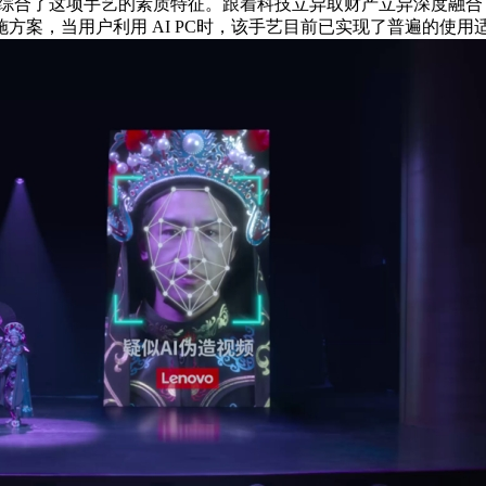
合了这项手艺的素质特征。跟着科技立异取财产立异深度融合，近
方案，当用户利用 AI PC时，该手艺目前已实现了普遍的使用