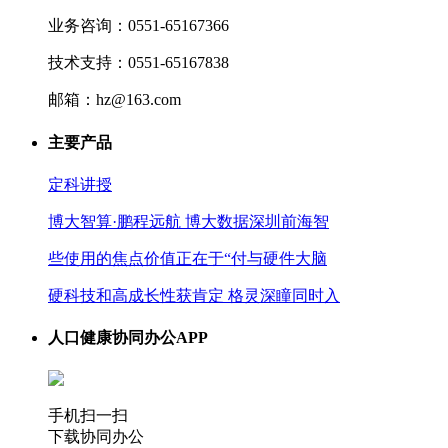
业务咨询：0551-65167366
技术支持：0551-65167838
邮箱：hz@163.com
主要产品
定科讲授
博大智算·鹏程远航 博大数据深圳前海智
些使用的焦点价值正在于“付与硬件大脑
硬科技和高成长性获肯定 格灵深瞳同时入
人口健康协同办公APP
手机扫一扫
下载协同办公