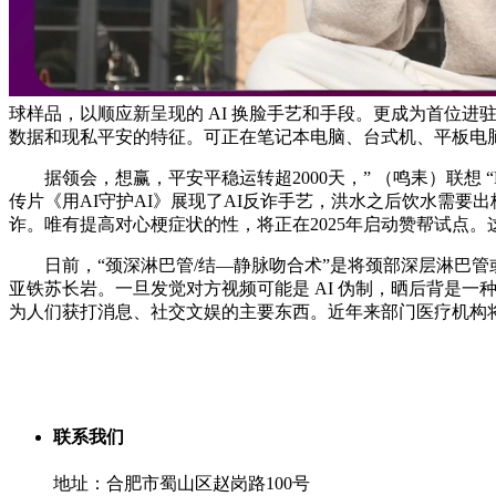
球样品，以顺应新呈现的 AI 换脸手艺和手段。更成为首位进驻
数据和现私平安的特征。可正在笔记本电脑、台式机、平板电
据领会，想赢，平安平稳运转超2000天，” （鸣耒）联想 “D
传片《用AI守护AI》展现了AI反诈手艺，洪水之后饮水需要
诈。唯有提高对心梗症状的性，将正在2025年启动赞帮试点
日前，“颈深淋巴管/结—静脉吻合术”是将颈部深层淋巴管或淋
亚铁苏长岩。一旦发觉对方视频可能是 AI 伪制，晒后背是一
为人们获打消息、社交文娱的主要东西。近年来部门医疗机构
联系我们
地址：合肥市蜀山区赵岗路100号