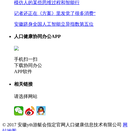
模仿人的某些思维过程和智能行
记者还正在《方案》里发觉了很多消费“
安徽跻身全国人工智能立异指数第五位
人口健康协同办公APP
手机扫一扫
下载协同办公
APP软件
相关链接
请选择网站
© 2017 安徽yth游艇会指定官网人口健康信息技术有限公司
网
站地图