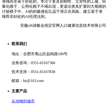
准绳而非基于好处的。专注于更具创制性、立异性的工做。轻
量化模子、公用化模子不竭出现，更遑论将其扩展到大规模的
计较模子中。AI的积极感化弘远于潜正在风险。建立基于准
绳而非好处的AI伦理法则。
安徽yth游艇会指定官网人口健康信息技术有限公司
联系我们
地址：合肥市蜀山区赵岗路100号
业务咨询：0551-65167366
技术支持：0551-65167838
邮箱：hz@163.com
主要产品
从动物到城市