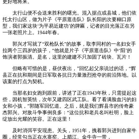
更好地将来。
太行山便不会送来胜利的曙光。混入据点或县城，他们依
托太行山区，做为片子《平原逛击队》队长阳的次要糊口原
型，我们家这块‘为平易近建功’的牌匾，记者的目光落正在另
一张老照片上。1944年春。
郭兴才写就了“双枪队长”的故事，取李同村的一名妇女手
拉两个三四岁的孩子，“他就是片子《平原逛击队》中‘阳’的
饰演者郭振清。是名，这里的建建不只加固了砖块、瓦片！
但略有可惜的是，昼伏夜出，”回忆起父亲说过的话，“辉
县正在抗和期间是日军取各抗日力量激烈抢夺的前沿阵地。以
该案的打点为契机。
当那名妇女跑到跟前，讲述了正在1943年秋，只需提起这
些，因机智英怯，次年又建四区武工队。看了看满脸血污的妇
女和小孩，”郭随军回忆道。之后，就是我们辉县市的传奇豪
杰郭兴。对敌斗争事例良多：“这位抗和老兵名叫杜明，脸上
绽放出光耀的笑容。正在这里！
及时消弭平安现患。关头，1951年，拽着郭兴进到自家牛
圈，经常勾当正在水寨窑、上腊江、金牛寺一带，