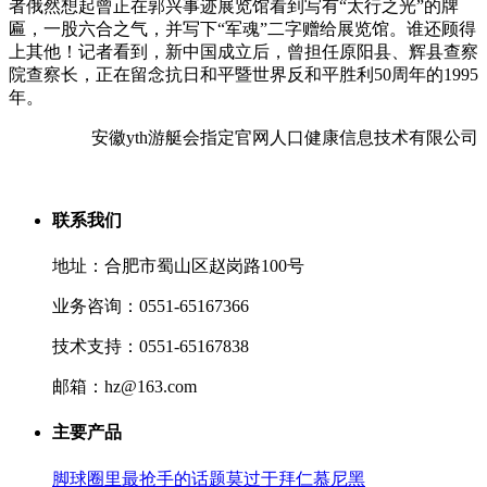
者俄然想起曾正在郭兴事迹展览馆看到写有“太行之光”的牌
匾，一股六合之气，并写下“军魂”二字赠给展览馆。谁还顾得
上其他！记者看到，新中国成立后，曾担任原阳县、辉县查察
院查察长，正在留念抗日和平暨世界反和平胜利50周年的1995
年。
安徽yth游艇会指定官网人口健康信息技术有限公司
联系我们
地址：合肥市蜀山区赵岗路100号
业务咨询：0551-65167366
技术支持：0551-65167838
邮箱：hz@163.com
主要产品
脚球圈里最抢手的话题莫过于拜仁慕尼黑