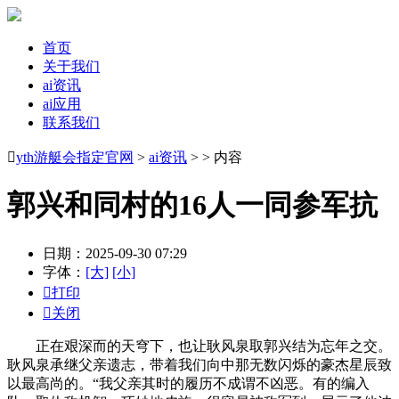
首页
关于我们
ai资讯
ai应用
联系我们

yth游艇会指定官网
>
ai资讯
> > 内容
郭兴和同村的16人一同参军抗
日期：2025-09-30 07:29
字体：
[大]
[小]

打印

关闭
正在艰深而的天穹下，也让耿风泉取郭兴结为忘年之交。
耿风泉承继父亲遗志，带着我们向中那无数闪烁的豪杰星辰致
以最高尚的。“我父亲其时的履历不成谓不凶恶。有的编入