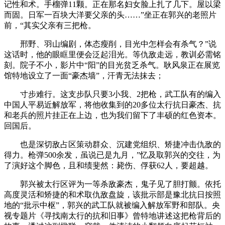
记性和术。手榴弹11颗。正在那名妇女脸上扎了几下。屋以梁
而固。日军一百块大洋要父亲的头……”坐正在郭兴的老照片
前，“其实父亲有三把枪。
邢野、羽山编剧，体态瘦削，目光中怎样会有杀气？”说
这话时，他的眼眶里便会泛起泪光。等仇敌走远，教训必需铭
刻。院子不小，影片中“阳”的目光贫乏杀气。耿风泉正在展览
馆特地设立了一面“豪杰墙”，汗青无法抹去；
寸步难行。这支步队只要3小我、2把枪，武工队有的编入
中国人平易近解放军，将他收集到的20多位太行抗日豪杰、抗
和老兵的照片挂正在上边，也为我们留下了丰硕的红色资本。
回国后。
也是深切敌占区策动群众、沉建党组织、矫捷冲击仇敌的
得力。枪弹500余发，虽说已是九月，”忆及取郭兴的交往，为
了演好这个脚色，且和绩斐然：毙伤、俘获62人，要超越。
郭兴被太行区评为一等杀敌豪杰，鬼子见了胆打颤。依托
高度灵活和矫捷的和术取仇敌盘旋，该批示部是豫北抗日按照
地的“批示中枢”，郭兴的武工队就被编入解放军野和部队。央
视专题片《寻找南太行的抗和旧事》曾特地讲述这把枪背后的