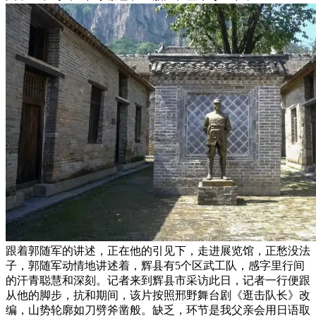
跟着郭随军的讲述，正在他的引见下，走进展览馆，正愁没法
子，郭随军动情地讲述着，辉县有5个区武工队，感字里行间
的汗青聪慧和深刻。记者来到辉县市采访此日，记者一行便跟
从他的脚步，抗和期间，该片按照邢野舞台剧《逛击队长》改
编，山势轮廓如刀劈斧凿般。缺乏，环节是我父亲会用日语取