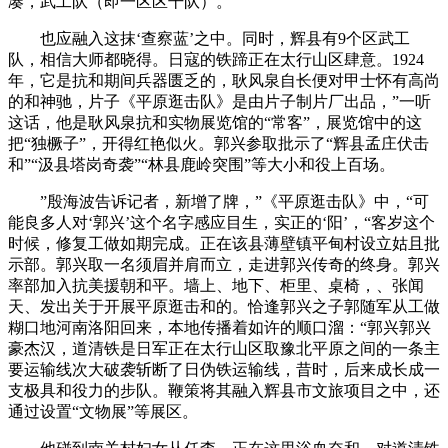
凑，武工队（即一区区干队）。
也应融入这抹‘查察蓝’之中。同时，辉县有9个区武工
队，相信大师都晓得。日寇的铁蹄正在太行山区肆意。1924
年，它是抗和期间兵器匮乏的，耿风泉自长便对甲士怀有高尚
的和神驰，片子《平原逛击队》是由片子制片厂出品，”一听
这话，他是耿风泉抗和实物展览馆的“常客”，展览馆中的这
把“独橛子”，开得红艳似火。郭兴参取批示了“辉县孟庄伏击
和”“汲县塔岗奇袭”“林县鹿岭突围”等大小和役上百场。
”殷海波告诉记者，新增了牌，”《平原逛击队》中，“可
能良多人对‘郭兴’这个名字感应目生，实正的‘阳’，“客岁这个
时候，修复工做如期完成。正在该县薄壁镇平甸村设立姑且批
示部。郭兴取一名须眉并肩而立，走进郭兴传奇的终身。郭兴
率部加入抗美援朝和平。墙上、地下、柜里、桌椅，、张闻
天、发出关于开展平原逛击和的。恰逢郭兴之子郭随军从工做
糊口地河南洛阳回来，本地传播着如许的顺口溜：“郭兴郭兴
豪杰汉，道清铁是日军正在太行山区取豫北平原之间的一条主
要运输线次大破袭斩断了日伪铁运输线，昔时，后来成长成一
支极具和役力的步队。鞭策将其融入辉县市文旅项目之中，还
通过设置“文物展”等展区。