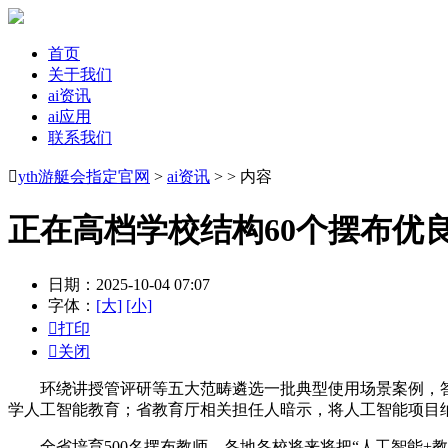
首页
关于我们
ai资讯
ai应用
联系我们

yth游艇会指定官网
>
ai资讯
> > 内容
正在高档学校结构60个摆布优
日期：2025-10-04 07:07
字体：
[大]
[小]

打印

关闭
环绕讲授管评研等五大范畴遴选一批典型使用场景案例，答疑、
学人工智能教育；省教育厅相关担任人暗示，将人工智能项目
全省培育500名摆布教师，各地各校将来将把“人工智能+教