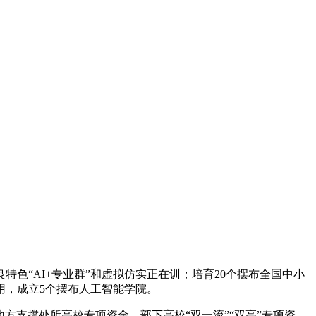
“AI+专业群”和虚拟仿实正在训；培育20个摆布全国中小
用，成立5个摆布人工智能学院。
方支撑处所高校专项资金、部下高校“双一流”“双高”专项资