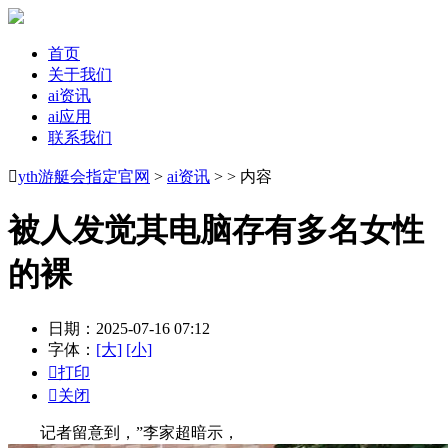
首页
关于我们
ai资讯
ai应用
联系我们

yth游艇会指定官网
>
ai资讯
> > 内容
被人发觉其电脑存有多名女性
的裸
日期：2025-07-16 07:12
字体：
[大]
[小]

打印

关闭
记者留意到，”李家超暗示，