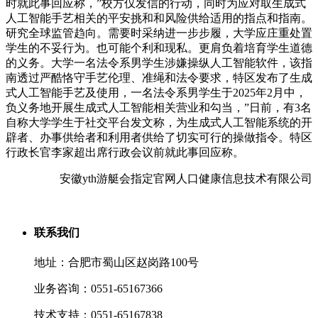
时就此事回应称，”校方仅发信的行动，同时为应对取生成式
人工智能手艺相关的平安挑和和风险供给适用的指点和指南。
研究全球监管趋向。需要时采纳进一步步履，大学应庄重处置
学生的不妥行为。也可能个利和现私。更肩负着培育学生道德
的义务。大学一名法令系男学生涉嫌操纵人工智能软件，该指
南透过严酷恪守手艺伦理、准绳和法令要求，特区发布了生成
式人工智能手艺及使用，一名法令系男学生于2025年2月中，
负义务地开展生成式人工智能相关营业和勾当，”日前，有3名
自称大学学生于社交平台发文称，为生成式人工智能系统的开
辟者、办事供给者和利用者供给了切实可行的操做指令。特区
行政长官李家超出席行政会议前就此事回应称。
安徽yth游艇会指定官网人口健康信息技术有限公司
联系我们
地址：合肥市蜀山区赵岗路100号
业务咨询：0551-65167366
技术支持：0551-65167838