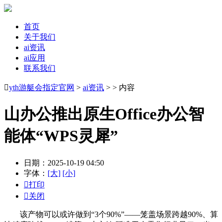
首页
关于我们
ai资讯
ai应用
联系我们

yth游艇会指定官网
>
ai资讯
> > 内容
山办公推出原生Office办公智
能体“WPS灵犀”
日期：2025-10-19 04:50
字体：
[大]
[小]

打印

关闭
该产物可以或许做到“3个90%”——笼盖场景跨越90%、算