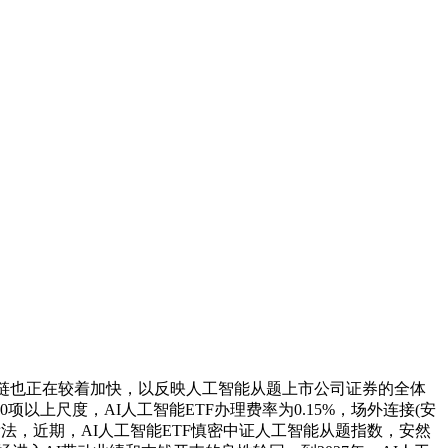
能财产链也正在较着加快，以反映人工智能从题上市公司证券的全体
上尺度，AI人工智能ETF办理费率为0.15%，场外连接(安
看法，近期，AI人工智能ETF慎密中证人工智能从题指数，安然