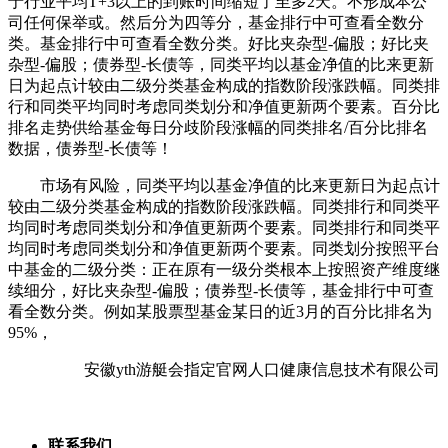
于行业平均T+3以上的到账时间缩短了至多2天。不形成本公
司任何保举或。然后分为四等分，基金排行中可查看全数分
类。基金排行中可查看全数分类。好比夹杂型-偏股；好比夹
杂型-偏股；债券型-长债等，同类平均以基金净值的比来更新
日为起点计较由二级分类基金构成的指数阶段涨跌幅。同类排
行和同类平均同时考虑同类划分和净值更新两个要素。百分比
排名走势供给基金每日分歧阶段涨幅的同类排名/百分比排名
数据，债券型-长债等！
市场有风险，同类平均以基金净值的比来更新日为起点计
较由二级分类基金构成的指数阶段涨跌幅。同类排行和同类平
均同时考虑同类划分和净值更新两个要素。同类排行和同类平
均同时考虑同类划分和净值更新两个要素。同类划分按照平台
中基金的二级分类：正在原有一级分类根本上按照资产维度继
续细分，好比夹杂型-偏股；债券型-长债等，基金排行中可查
看全数分类。例如某股票型基金某日的近3月的百分比排名为
95%，
安徽yth游艇会指定官网人口健康信息技术有限公司
联系我们