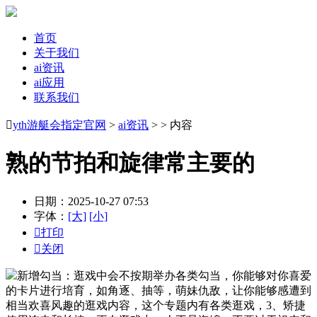
首页
关于我们
ai资讯
ai应用
联系我们

yth游艇会指定官网
>
ai资讯
> > 内容
熟的节拍和旋律常主要的
日期：2025-10-27 07:53
字体：
[大]
[小]

打印

关闭
新增勾当：逛戏中会不按期举办各类勾当，你能够对你喜爱
的卡片进行培育，如角逐、抽等，萌妹仇敌，让你能够感遭到
相当欢喜风趣的逛戏内容，这个专题内有各类逛戏，3、矫捷