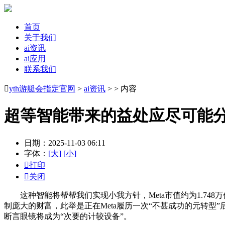
首页
关于我们
ai资讯
ai应用
联系我们

yth游艇会指定官网
>
ai资讯
> > 内容
超等智能带来的益处应尽可能
日期：2025-11-03 06:11
字体：
[大]
[小]

打印

关闭
这种智能将帮帮我们实现小我方针，Meta市值约为1.748
制庞大的财富，此举是正在Meta履历一次“不甚成功的元转型
断言眼镜将成为“次要的计较设备”。