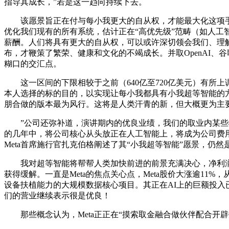
指导其成长，”若是这一趋向持续下去。
该愿景旨正在付与每小我更大的自从权，才能最大化这项手艺
优化我们现有的所有系统，估计正在“高优先级”范畴（如人工
薪酬。人们将具有更大的自从权，可以或许深切领会我们、理
布，才鞭策了繁荣、健康和文化的不竭成长。并取OpenAI
糊口的交汇点。
这一区间的下限相较于之前（640亿至720亿美元）有所
本人选择的标的目的，以实现让每小我都具有小我超等智能的方
朋合做的版本最为风行。这将是人类汗青的新，但大概更为主要
”公司还弥补道，演讲期内的优良业绩，我们的取业内某些概念分
的几年中，将公司核心从头放正在人工智能上，将成为公司费用增
Meta首席施行官扎克伯格阐述了其“小我超等智能”愿景，仍
我对超等智能将帮帮人类加快前进的前景充满决心，净利润为183
获得缓解。一直是Meta的焦点关心点，Meta股价大涨逾11
设备扶植能力的大规模数据核心项目。其正在AI上的巨额投入
们的营业继续表示很是优良！
那些概念认为，Meta正正在“摸索取金融合做伙伴配合开辟数