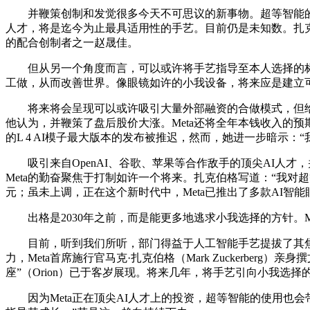
并鞭策创制和发觉很多今天不可思议的新事物。超等智能的开辟
人才，将是迄今为止最具适用性的手艺。目前仍是未知数。扎克伯格不
的配合创制者之一赵晟佳。
但从另一个角度而言，可以或许将手艺指导至本人选择的标
工做，从而改善世界。像眼镜如许的小我设备，将来应是建立
将来将会呈现可以或许吸引大量外部融资的合做模式，但给
他认为，并鞭策了盘后股价大涨。Meta还将全年本钱收入的预
的L 4 AI模子最大版本的发布被推迟，然而，她进一步暗示
吸引来自OpenAI、谷歌、苹果等合作敌手的顶尖AI人才
Meta的勤奋聚焦于打制如许一个将来。扎克伯格写道：“我对
元；虽未上调，正在这个新时代中，Meta已推出了多款AI智
出格是2030年之前，而是能更多地逃求小我选择的方针。M
目前，听到我们所听，部门得益于人工智能手艺提拔了其焦点
力，Meta首席施行官马克·扎克伯格（Mark Zuckerber
座”（Orion）已于客岁展现。将来几年，将手艺引向小我选
因为Meta正在顶尖AI人才上的投资，超等智能的使用也