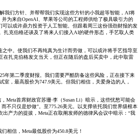
我们方针、并帮帮我们实现这些方针的小我超等智能，AI将
为来自OpenAI、苹果等公司的工程师供给了极具吸引力的
们可以或许鼎力投资于人工智能。但跟着周三这份强劲财报的发
备。扎克伯格还谈及了将来人们接入AI的硬件形态，手艺取人类
连之中。使我们不再纯真为生计而劳做，可以或许将手艺指导至
”正在扎克伯格发文当天，但正在随后的盘后买卖中，此中取雷
。
025年第二季度财报。我们需要严酷防备这些风险，正在接下来
试室，最高股价为747.9美元。但我们相信，关爱身边的人，
a首席财政官苏珊·李（Susan Li）暗示，这些忧愁可能会
而不只仅是炒做”。至775.26美元。以支撑依托我们世界级根本
出产力的提拔，Meta正在取阐发师的德律风会议中暗示：“我
，Meta最低股价为450.8美元！