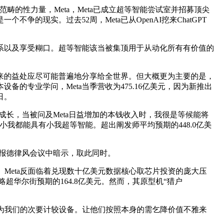
性力量，Meta，Meta已成立超等智能尝试室并招募顶尖
的现实。过去52周，Meta已从OpenAI挖来ChatGPT
以及享受糊口。超等智能该当被集顶用于从动化所有有价值的
的益处应尽可能普遍地分享给全世界。但大概更为主要的是，
的专业学问，Meta当季营收为475.16亿美元，因为新推出
日。
成长，当被问及Meta日益增加的本钱收入时，我很是等候能将
小我都能具有小我超等智能。超出阐发师平均预期的448.0亿美
财报德律风会议中暗示，取此同时。
eta反面临着兑现数十亿美元数据核心取芯片投资的庞大压
动，略超华尔街预期的164.8亿美元。然而，其原型机“猎户
为我们的次要计较设备。让他们按照本身的需乞降价值不雅来