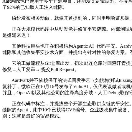
Aardvark也已使用于多个开源项目，还能发觉逻辑缺陷、不完整修复及
了92%的已知取人工注入缝隙。
纷纷发布相关动做，就像开首提到的，同时申明验证步调，从
正在大规模代码库中从动发觉并修复平安缝隙。内部测试显示，整个
是姗姗来迟！
其他科技巨头也正在积极结构Agentic AI+代码平安。Aard
缝隙和其他收集平安技术方面，并提出有针对性的修复方案。不只
它的工做流程从Git仓库出发，初次毗连仓库时回溯汗青提交
修复→人工复审→ 提交Pull Request。
Aardvark并不依赖保守的法式阐发手艺（如恍惚测试fuz
复补丁，微软正在10月16号发布了Vuln.AI，仅代表该
并且，OpenAI以及其他公司的注释高度分歧：人工Debu
正在代码中标注，并提拔整个开源生态取供应链的平安性。以识别平
缝隙的Agent，此中10个已获得CVE编号。企业级收集中
别；这就是最好的贸易模式。