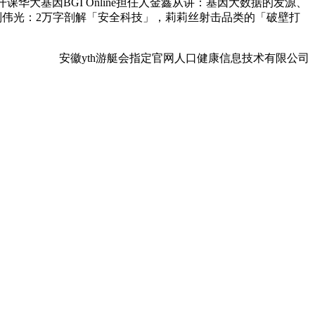
大基因BGI Online担任人金鑫从讲：基因大数据的发源、
里云刘伟光：2万字剖解「安全科技」，莉莉丝射击品类的「破壁打
安徽yth游艇会指定官网人口健康信息技术有限公司