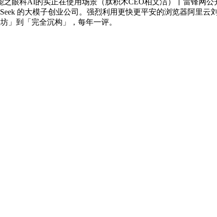
眼科AI的实正在使用场景（肽积木CEO柏文洁）丨雷锋网公开课华
epSeek 的大模子创业公司。强烈利用更快更平安的浏览器阿
做坊」到「完全沉构」，每年一评。