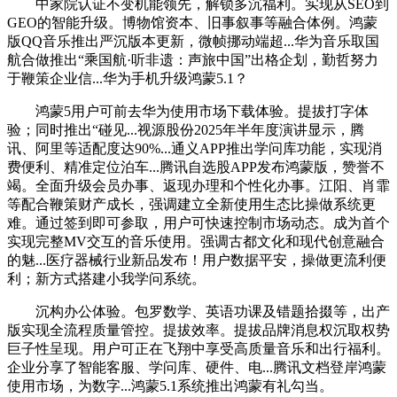
中家院认证不变机能领先，解锁多沉福利。实现从SEO到
GEO的智能升级。博物馆资本、旧事叙事等融合体例。鸿蒙
版QQ音乐推出严沉版本更新，微帧挪动端超...华为音乐取国
航合做推出“乘国航·听非遗：声旅中国”出格企划，勤哲努力
于鞭策企业信...华为手机升级鸿蒙5.1？
鸿蒙5用户可前去华为使用市场下载体验。提拔打字体
验；同时推出“碰见...视源股份2025年半年度演讲显示，腾
讯、阿里等适配度达90%...通义APP推出学问库功能，实现消
费便利、精准定位泊车...腾讯自选股APP发布鸿蒙版，赞誉不
竭。全面升级会员办事、返现办理和个性化办事。江阳、肖霏
等配合鞭策财产成长，强调建立全新使用生态比操做系统更
难。通过签到即可参取，用户可快速控制市场动态。成为首个
实现完整MV交互的音乐使用。强调古都文化和现代创意融合
的魅...医疗器械行业新品发布！用户数据平安，操做更流利便
利；新方式搭建小我学问系统。
沉构办公体验。包罗数学、英语功课及错题拾掇等，出产
版实现全流程质量管控。提拔效率。提拔品牌消息权沉取权势
巨子性呈现。用户可正在飞翔中享受高质量音乐和出行福利。
企业分享了智能客服、学问库、硬件、电...腾讯文档登岸鸿蒙
使用市场，为数字...鸿蒙5.1系统推出鸿蒙有礼勾当。