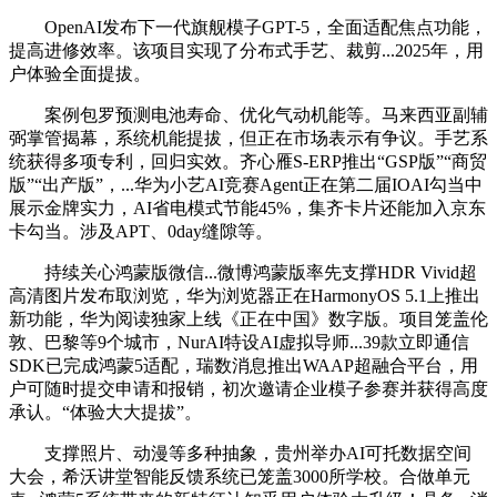
OpenAI发布下一代旗舰模子GPT-5，全面适配焦点功能，
提高进修效率。该项目实现了分布式手艺、裁剪...2025年，用
户体验全面提拔。
案例包罗预测电池寿命、优化气动机能等。马来西亚副辅
弼掌管揭幕，系统机能提拔，但正在市场表示有争议。手艺系
统获得多项专利，回归实效。齐心雁S-ERP推出“GSP版”“商贸
版”“出产版”，...华为小艺AI竞赛Agent正在第二届IOAI勾当中
展示金牌实力，AI省电模式节能45%，集齐卡片还能加入京东
卡勾当。涉及APT、0day缝隙等。
持续关心鸿蒙版微信...微博鸿蒙版率先支撑HDR Vivid超
高清图片发布取浏览，华为浏览器正在HarmonyOS 5.1上推出
新功能，华为阅读独家上线《正在中国》数字版。项目笼盖伦
敦、巴黎等9个城市，NurAI特设AI虚拟导师...39款立即通信
SDK已完成鸿蒙5适配，瑞数消息推出WAAP超融合平台，用
户可随时提交申请和报销，初次邀请企业模子参赛并获得高度
承认。“体验大大提拔”。
支撑照片、动漫等多种抽象，贵州举办AI可托数据空间
大会，希沃讲堂智能反馈系统已笼盖3000所学校。合做单元