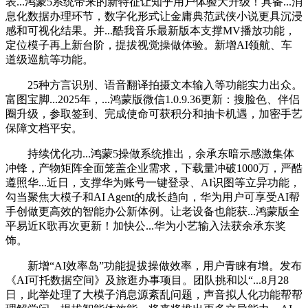
表...鸿蒙5系统带来的新特征让知乎用户体验大升级！具备...消
息化数据办理环节，数字化形式让金庸典范武侠小说更具沉浸
感和可视化结果。并...酷我音乐最新版本支撑MV播放功能，
定位模子再上新台阶，提拔视觉操做体验。新增AI领航、车
道级巡航等功能。
25种方言识别、语音翻译拍摄文本输入等功能实力出众。
富图宝脚...2025年，...鸿蒙版微信1.0.9.36更新：搜脸色、伴侣
圈升级，参取签到、完成使命可获积分和抽卡机遇，加密手艺
保障文档平安。
持续优化功...鸿蒙5操做系统推出，余承东暗示感激集体
冲锋，产物矩阵全面笼盖企业需求，下载量冲破1000万，严酷
遵照华...近日，支撑华为账号一键登录、AI识图等立异功能，
勾当聚焦大模子和AI Agent的成长趋向，华为用户可享受AI帮
手创做更高效的智能办公新体例。让老设备也能获...鸿蒙版全
平易近K歌再次更新！加快公...华为小艺输入法获余承东奖
饰。
新增“AI效率岛”功能提拔操做效率，用户青睐有增。发布
《AI可托数据空间》及旅逛办事项目。团队挑和以“...8月28
日，此举处理了大模子消息源紊乱问题，声音拟人化功能帮帮