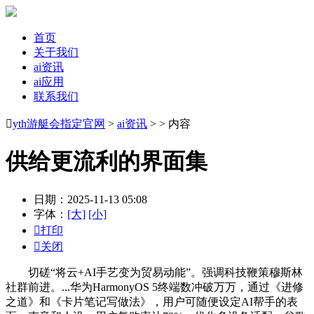
首页
关于我们
ai资讯
ai应用
联系我们

yth游艇会指定官网
>
ai资讯
> > 内容
供给更流利的界面集
日期：2025-11-13 05:08
字体：
[大]
[小]

打印

关闭
切磋“将云+AI手艺变为贸易动能”。强调科技鞭策穆斯林
社群前进。...华为HarmonyOS 5终端数冲破万万，通过《进修
之道》和《卡片笔记写做法》，用户可随便设定AI帮手的表