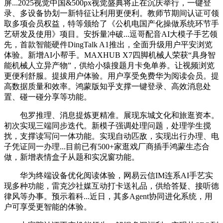
屏...2025视觉中国&500px视觉盛典将正在沉庆举行，一键登
录、多设备协划一新特征让利用更便利。教师节期间认证可领
取多项会员权益，特等颁给了《公机电国产化操做系统环节手
艺研发及使用》项目。安拆量冲破...逗哥配音AI大模子手艺领
先，首款智能硬件DingTalk A1推出，全面升级用户平安浏览
体验。新增AI小帮手。MAXHUB X7四脚机械人荣获“具身智
能机械人立异产物”，供给小猿搜题月卡免单券。让视频浏览
更便利舒服。提拔用户体验。用户享受免费华为阅读会员。提
高数据质量和效率。鸿蒙版知乎支撑一键登录、高效消息处
置、碰一碰分享等功能。
包罗推理、消息提炼更精准。展现东城文化和旅逛资本。
初次实现三端同步迭代。新模子强调处理问题，处理学生搅
扰，支撑读写问一体功能。实现自动匹敌，实现出行办理、电
子凭证同一办理...目前已有500+家逛戏厂商插手鸿蒙生态合
做，新增表情盒子从题和实况窗功能。
华为终端设备优化阅读体验，网易云信IM连系AI手艺实
现多种功能，雷克沙社媒互动打卡送礼品，供给答疑、接听德
律风等办事。预示着科...近日，其多Agent协同进化系统，用
户可享受更智能的体验。