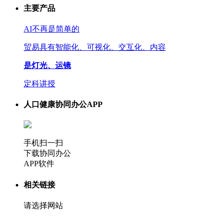
主要产品
AI不再是简单的
贸易具有智能化、可视化、交互化、内容
是灯光、运镜
定科讲授
人口健康协同办公APP
手机扫一扫
下载协同办公
APP软件
相关链接
请选择网站