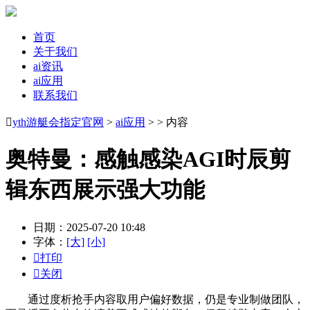
首页
关于我们
ai资讯
ai应用
联系我们

yth游艇会指定官网
>
ai应用
> > 内容
奥特曼：感触感染AGI时辰剪
辑东西展示强大功能
日期：2025-07-20 10:48
字体：
[大]
[小]

打印

关闭
通过度析抢手内容取用户偏好数据，仍是专业制做团队，