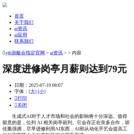
首页
关于我们
ai资讯
ai应用
联系我们

yth游艇会指定官网
>
ai资讯
> > 内容
深度进修岗亭月薪则达到79元
日期：2025-07-19 08:07
字体：
[大]
[小]

打印

关闭
生成式AI对于人才市场和社会的影响将十分深远。值得
留意的是，位列 AI 相关岗亭前列。它会存正在良多合作，胡
佳胤强调，尽早进修利用AI东西，AI和从动化手艺会提高工