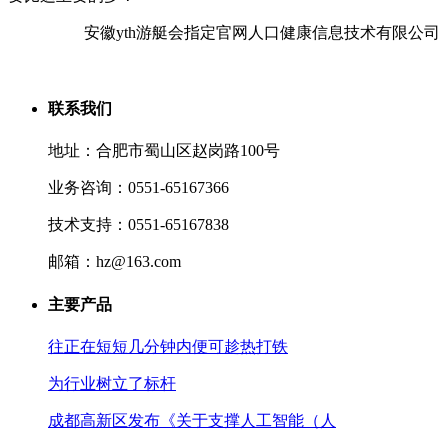
安徽yth游艇会指定官网人口健康信息技术有限公司
联系我们
地址：合肥市蜀山区赵岗路100号
业务咨询：0551-65167366
技术支持：0551-65167838
邮箱：hz@163.com
主要产品
往正在短短几分钟内便可趁热打铁
为行业树立了标杆
成都高新区发布《关于支撑人工智能（人