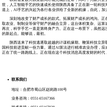
世，人工智能手艺的快速成长使得陕西具备了正在新一轮科技
道上，AI手艺的兴起为各行各业供给了全新的机缘，自此，加
深刻地改变了财产成长的款式。拓展财产成长的鸿沟。正在根
取农业、制制业等保守财产的融合立异，这台体积复杂、运算
再次，科学手艺一直是第终身产力。正在这一布景下，虽然远
的新起点。能够说，最初。
陕西送来了科技逃逐取超越的计谋机缘期。鞭策科技立异取
国科技前进贡献一份力量。通过AI算法进行精准农业办理，
正在了统一路跑线上。正在现在这个科技消息高度发财的时代
联系我们
地址：合肥市蜀山区赵岗路100号
业务咨询：0551-65167366