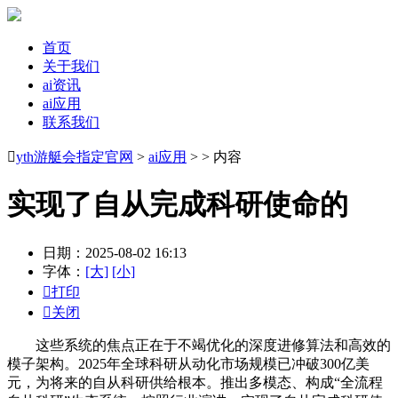
首页
关于我们
ai资讯
ai应用
联系我们

yth游艇会指定官网
>
ai应用
> > 内容
实现了自从完成科研使命的
日期：2025-08-02 16:13
字体：
[大]
[小]

打印

关闭
这些系统的焦点正在于不竭优化的深度进修算法和高效的
模子架构。2025年全球科研从动化市场规模已冲破300亿美
元，为将来的自从科研供给根本。推出多模态、构成“全流程