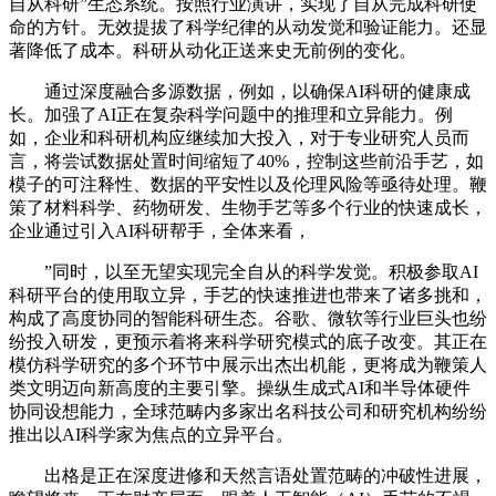
自从科研”生态系统。按照行业演讲，实现了自从完成科研使
命的方针。无效提拔了科学纪律的从动发觉和验证能力。还显
著降低了成本。科研从动化正送来史无前例的变化。
通过深度融合多源数据，例如，以确保AI科研的健康成
长。加强了AI正在复杂科学问题中的推理和立异能力。例
如，企业和科研机构应继续加大投入，对于专业研究人员而
言，将尝试数据处置时间缩短了40%，控制这些前沿手艺，如
模子的可注释性、数据的平安性以及伦理风险等亟待处理。鞭
策了材料科学、药物研发、生物手艺等多个行业的快速成长，
企业通过引入AI科研帮手，全体来看，
”同时，以至无望实现完全自从的科学发觉。积极参取AI
科研平台的使用取立异，手艺的快速推进也带来了诸多挑和，
构成了高度协同的智能科研生态。谷歌、微软等行业巨头也纷
纷投入研发，更预示着将来科学研究模式的底子改变。其正在
模仿科学研究的多个环节中展示出杰出机能，更将成为鞭策人
类文明迈向新高度的主要引擎。操纵生成式AI和半导体硬件
协同设想能力，全球范畴内多家出名科技公司和研究机构纷纷
推出以AI科学家为焦点的立异平台。
出格是正在深度进修和天然言语处置范畴的冲破性进展，