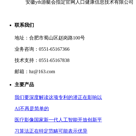
安徽yth游艇会指定官网人口健康信息技术有限公司
联系我们
地址：合肥市蜀山区赵岗路100号
业务咨询：0551-65167366
技术支持：0551-65167838
邮箱：hz@163.com
主要产品
我们要深度解读这项专利的潜正在影响以
AI不再是简单的
医疗影像国家新一代人工智能开放创新平
习算法正在特定范畴可能表示优异