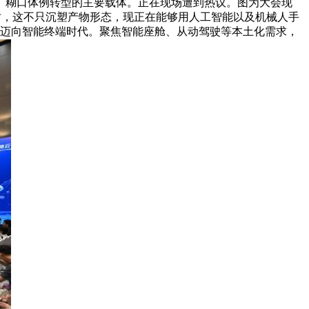
、糊口体例转型的主要载体。正在现场遭到热议。图为大会现
。同时，这不只沉塑产物形态，现正在能够用人工智能以及机械人手
快迈向智能终端时代。聚焦智能座舱、从动驾驶等本土化需求，