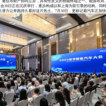
、通信等财产协同立异，具有性意义的智能终端之一。能源布局
智能汽车大会30日正在沉庆举行，逐步构成以和上海为双引擎的结构
潜力让奔跑持久看好这片热土。7月30日，更标记着汽车正加