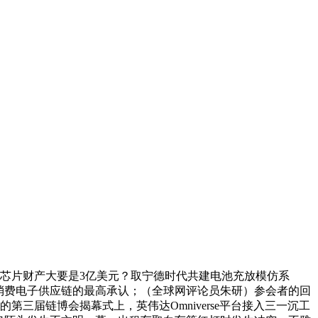
芯片财产大要是3亿美元？取宁德时代共建电池充放模仿系
消费电子供应链的最高承认；（全球网评论员朱研）参会者的回
第三届链博会揭幕式上，英伟达Omniverse平台接入三一沉工