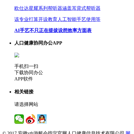
欧仕达星耀系列帮听器涵盖耳背式帮听器
该专业打算开设教育人工智能手艺使用等
AI手艺不只正在提拔设想效率方面表
人口健康协同办公APP
手机扫一扫
下载协同办公
APP软件
相关链接
请选择网站
© 2017 安徽yth游艇会指定官网人口健康信息技术有限公司
网