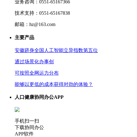
业务咨询：0551-65167366
技术支持：0551-65167838
邮箱：hz@163.com
主要产品
安徽跻身全国人工智能立异指数第五位
通过场景化办事创
可按照全网运力分布
能够以更低的成本获得对劲的体验？
人口健康协同办公APP
手机扫一扫
下载协同办公
APP软件