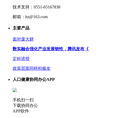
技术支持：0551-65167838
邮箱：hz@163.com
主要产品
面对庞大财
数实融合强化产业发展韧性，腾讯发布《
定科讲授
政策层面同样积极友
人口健康协同办公APP
手机扫一扫
下载协同办公
APP软件