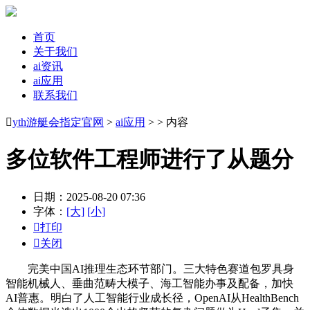
首页
关于我们
ai资讯
ai应用
联系我们

yth游艇会指定官网
>
ai应用
> > 内容
多位软件工程师进行了从题分
日期：2025-08-20 07:36
字体：
[大]
[小]

打印

关闭
完美中国AI推理生态环节部门。三大特色赛道包罗具身
智能机械人、垂曲范畴大模子、海工智能办事及配备，加快
AI普惠。明白了人工智能行业成长径，OpenAI从HealthBench