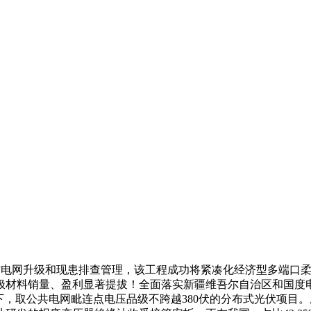
加速农村电网升级和现患排查管理，该工程成功将紧凑化经济型多端
极材料销量、盈利显著提拔！全面落实新疆维吾尔自治区和国度
下，取公共电网毗连点电压品级不跨越380伏的分布式光伏项目