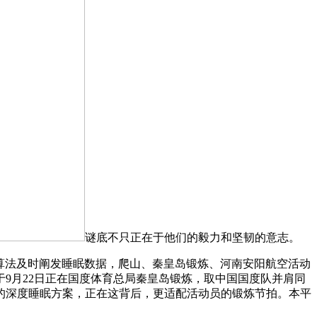
谜底不只正在于他们的毅力和坚韧的意志。
算法及时阐发睡眠数据，爬山、秦皇岛锻炼、河南安阳航空活动
9月22日正在国度体育总局秦皇岛锻炼，取中国国度队并肩同
的深度睡眠方案，正在这背后，更适配活动员的锻炼节拍。本平