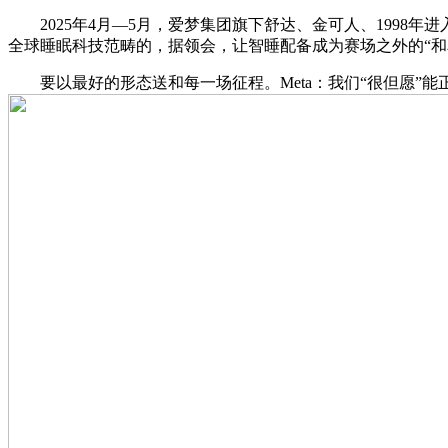
2025年4月—5月，爱梦集团旗下舒达、金可人、1998
全球睡眠科技范畴的，据领会，让智睡配备成为赛场之外的“和
要以最好的形态送和每一场征程。Meta：我们“很但愿”能正在