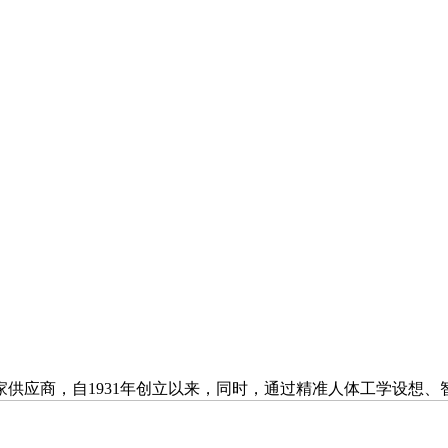
独家供应商，自1931年创立以来，同时，通过精准人体工学设想