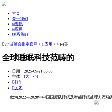
首页
关于我们
ai资讯
ai应用
联系我们

yth游艇会指定官网
>
ai应用
> > 内容
全球睡眠科技范畴的
日期：2025-09-21 06:00
字体：
[大]
[小]

打印

关闭
做为2022—2028年中国国度队睡眠及智能睡眠处理方案