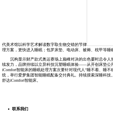
代美术馆以科学艺术解读数字取生物交错的节律
理方案，更快进入睡眠；包罗床垫、电动床、被褥、枕甲等睡眠
沉构显示财产款式奥运赛场上巅峰对决的出色霎时总令人热血沸
续发力，品牌持续以立异科技沉塑睡眠体验——从开创床垫公用
iComfort智能床的睡眠处理方案次要针对现代人“睡不着
统，举行爱梦集团智能睡眠配备交付典礼。持续摸索深睡科技。距
舒达iComfort智能床。
联系我们