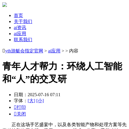
首页
关于我们
ai资讯
ai应用
联系我们

yth游艇会指定官网
>
ai应用
> > 内容
青年人才帮力：环绕人工智能
和“人”的交叉研
日期：2025-07-16 07:11
字体：
[大]
[小]

打印

关闭
正在这场手艺盛宴中，以及各类智能产物和处理方案等先