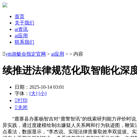
首页
关于我们
ai资讯
ai应用
联系我们

yth游艇会指定官网
>
ai应用
> > 内容
续推进法律规范化取智能化深
日期：2025-10-14 03:01
字体：
[大]
[小]

打印

关闭
”鹿寨县办案杨智吉对“鹿警智讯”的线索研判能力评价时说
异实践，通过度建模绘制出嫌疑人关系网和行为轨迹图，鞭策
点看法，数据显示，”李杰说。实现法律质量取效率双提拔。实