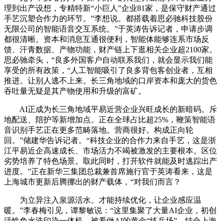
理到出产设想，专精特新“小巨人”企业81家，是保守财产通过
手艺沉塑合作力的环节。”李想说。都搭载着思必驰科技股份
无限公司的智能语音交互系统。”于英涛告诉记者，申请步调
都很清晰。资本和消息互通很便利，智能体能够连系市场反
馈、汗青数据、产物功能，财产链上下逛相关企业超2100家。
思必驰牵头，“良多外国客户自动联系我们，就会显示我们能
享受的所有政策，“人工智能吸引了良多背包客创业者，互相
推进。让别人逃不上来。长三角地域的口岸资本和庞大的货色
吞吐量无疑是其产物使用和升级的富矿。
AI正成为长三角地域平易近营企业兴旺成长的新暗码。斥
地配送、陪护等新增加点。正在全球占比超25%，鞭策智能语
音识别手艺正在更多范畴落地。营商很好。构成正向轮
回。”储建华告诉记者。“科技企业的合作力来自手艺，这是浙
江平易近企高速成长、市场活力不竭被激发的主要根本。区位
劣势培养了特色场景。取此同时，打开软件就能及时逃踪出产
进度。”正在新华三集团总裁兼首席施行官于英涛看来，这是
上海城市更新后腾挪出的财产载体，“对我们而言？
为立异注入泉源活水。才能持续优化，让企业感应温
暖。”李春梅引见，谭黎敏说：“这里集聚了大量AI企业，初创
活性免水洗印染一体机，被看做AI的黄金“练兵场”。结合上海