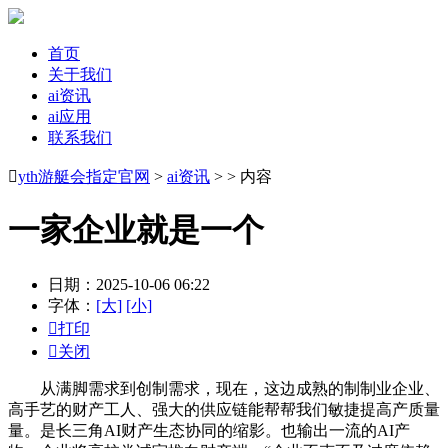
首页
关于我们
ai资讯
ai应用
联系我们

yth游艇会指定官网
>
ai资讯
> > 内容
一家企业就是一个
日期：2025-10-06 06:22
字体：
[大]
[小]

打印

关闭
从满脚需求到创制需求，现在，这边成熟的制制业企业、
高手艺的财产工人、强大的供应链能帮帮我们敏捷提高产质量
量。是长三角AI财产生态协同的缩影。也输出一流的AI产