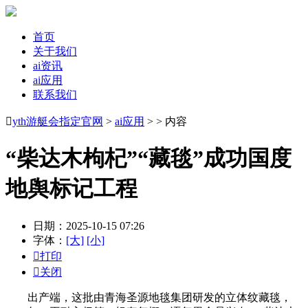
首页
关于我们
ai资讯
ai应用
联系我们

yth游艇会指定官网
>
ai应用
> > 内容
“柴达木枸杞”“藏毯”成功国度
地舆标记工程
日期：2025-10-15 07:26
字体：
[大]
[小]

打印

关闭
出产端，这批由青海圣源地毯集团研发的立体纹藏毯，