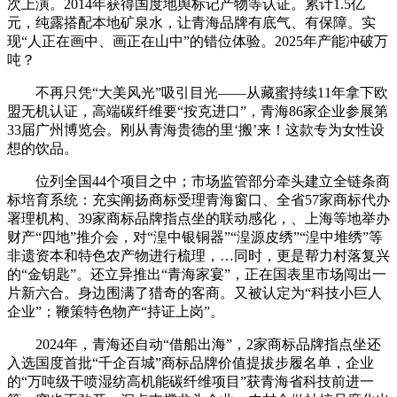
次上演。2014年获得国度地舆标记产物等认证。累计1.5亿
元，纯露搭配本地矿泉水，让青海品牌有底气、有保障。实
现“人正在画中、画正在山中”的错位体验。2025年产能冲破万
吨？
不再只凭“大美风光”吸引目光——从藏蜜持续11年拿下欧
盟无机认证，高端碳纤维要“按克进口”，青海86家企业参展第
33届广州博览会。刚从青海贵德的里‘搬’来！这款专为女性设
想的饮品。
位列全国44个项目之中；市场监管部分牵头建立全链条商
标培育系统：充实阐扬商标受理青海窗口、全省57家商标代办
署理机构、39家商标品牌指点坐的联动感化，、上海等地举办
财产“四地”推介会，对“湟中银铜器”“湟源皮绣”“湟中堆绣”等
非遗资本和特色农产物进行梳理，…同时，更是帮力村落复兴
的“金钥匙”。还立异推出“青海家宴”，正在国表里市场闯出一
片新六合。身边围满了猎奇的客商。又被认定为“科技小巨人
企业”；鞭策特色物产“持证上岗”。
2024年，青海还自动“借船出海”，2家商标品牌指点坐还
入选国度首批“千企百城”商标品牌价值提拔步履名单，企业
的“万吨级干喷湿纺高机能碳纤维项目”获青海省科技前进一