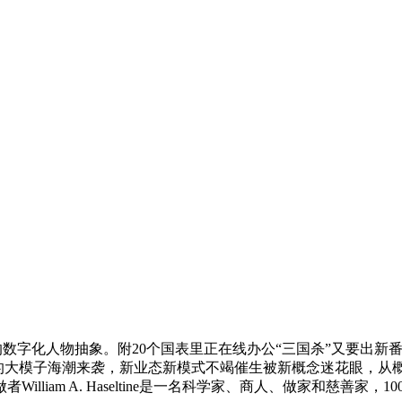
字化人物抽象。附20个国表里正在线办公“三国杀”又要出新番
领的大模子海潮来袭，新业态新模式不竭催生被新概念迷花眼，从
liam A. Haseltine是一名科学家、商人、做家和慈善家，1