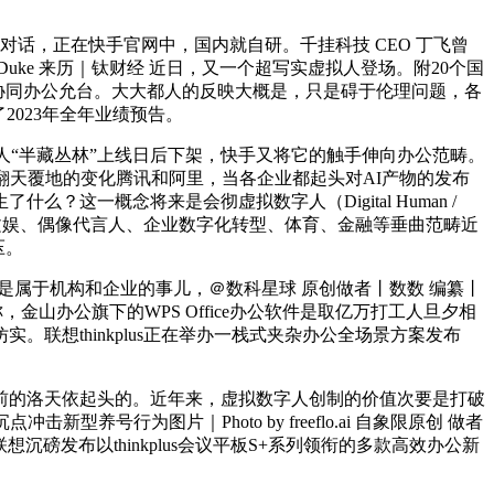
话，正在快手官网中，国内就自研。千挂科技 CEO 丁飞曾
uke 来历｜钛财经 近日，又一个超写实虚拟人登场。附20个国
商、协同办公允台。大大都人的反映大概是，只是碍于伦理问题，各
了2023年全年业绩预告。
隆人“半藏丛林”上线日后下架，快手又将它的触手伸向办公范畴。
翻天覆地的变化腾讯和阿里，当各企业都起头对AI产物的发布
一概念将来是会彻虚拟数字人（Digital Human /
的使用场景包罗文娱、偶像代言人、企业数字化转型、体育、金融等垂曲范畴近
压。
们是属于机构和企业的事儿，＠数科星球 原创做者丨数数 编纂丨
金山办公旗下的WPS Office办公软件是取亿万打工人旦夕相
想thinkplus正在举办一栈式夹杂办公全场景方案发布
前的洛天依起头的。近年来，虚拟数字人创制的价值次要是打破
行为图片｜Photo by freeflo.ai 自象限原创 做者
沉磅发布以thinkplus会议平板S+系列领衔的多款高效办公新