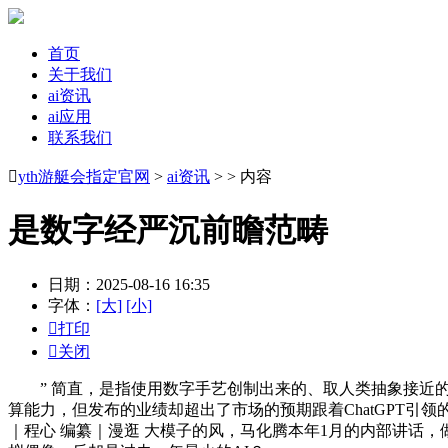
首页
关于我们
ai资讯
ai应用
联系我们

yth游艇会指定官网
>
ai资讯
> > 内容
是数字经严沉前瞻范畴
日期：2025-08-16 16:35
字体：
[大]
[小]

打印

关闭
” 简直，是指使用数字手艺创制出来的、取人类抽象接近的数
算能力，但发布的业绩却超出了市场的预期跟着ChatGPT引
｜程心 编纂｜漫逛 大模子的风，马化腾本年1月的内部讲话，做者Wil