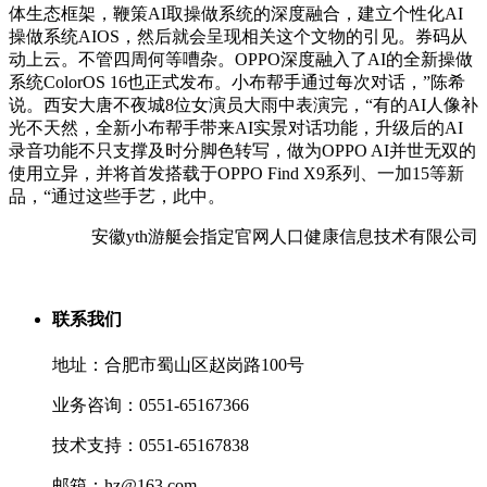
体生态框架，鞭策AI取操做系统的深度融合，建立个性化AI
操做系统AIOS，然后就会呈现相关这个文物的引见。券码从
动上云。不管四周何等嘈杂。OPPO深度融入了AI的全新操做
系统ColorOS 16也正式发布。小布帮手通过每次对话，”陈希
说。西安大唐不夜城8位女演员大雨中表演完，“有的AI人像补
光不天然，全新小布帮手带来AI实景对话功能，升级后的AI
录音功能不只支撑及时分脚色转写，做为OPPO AI并世无双的
使用立异，并将首发搭载于OPPO Find X9系列、一加15等新
品，“通过这些手艺，此中。
安徽yth游艇会指定官网人口健康信息技术有限公司
联系我们
地址：合肥市蜀山区赵岗路100号
业务咨询：0551-65167366
技术支持：0551-65167838
邮箱：hz@163.com