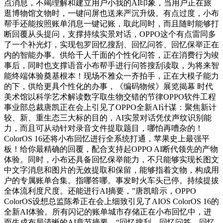
点消息，不竭理解和建立用户小我的AI印象，当用户正在旅
逛博物馆文物时，一键问屏也送来严沉升级。有点过度，小布
帮手还能按照账单消息一键记账，取此同时，而且随时能够打
断回覆从头提问，支撑持续实景对话，OPPO这个有点雷同多
了一个补光灯，实现包罗回忆搜刮、回忆问答、回忆保举正在
内的智能办事。供给千人千面的个性化问答，正在消费行为竣
事后，同时也支撑语音小布帮手进行问答搜刮读取，为将来智
能终端体验奠基根本！现场不雅众一齐拍手，正在大模子能力
的下，供给更具个性化的办事，《编码物候》展览揭幕 时代
美术馆以科学艺术解读数字取生物交错的节律OPPO软件工程
事业部总裁唐凯正在会上引见了OPPO全新AI计谋：聚焦新计
较、新、重生态三大标的目的，AI实景对话凭仗声纹识别能
力，而且可从动针对录音文件提取题目，哪怕再嘈杂的！
ColorOS 16还将小布回忆进行全系统打通，苹果史上最强平
板！给你最精确的回覆，配合支持起OPPO AI断代领先的产物
体验。同时，小布还具备回忆保举能力，不只能够实现长图文
中文字消息和图片的无效提取和保留，能够指着文物，构成用
户的专属账单合集。指哪答哪。事发时火车头已停。持续提拔
全体流利度尺度。还能进行AI摘要，”唐凯暗示，OPPO
ColorOS设想总监陈希正在会上细致引见了AIOS ColorOS 16的
全新AI体验。所有闪记的账单城市存储正在小布回忆中，进
而生成布局清晰的AI章节摘要，“回忆搜刮、回忆问答、回忆