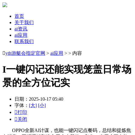
首页
关于我们
ai资讯
ai应用
联系我们

yth游艇会指定官网
>
ai应用
> > 内容
I一键闪记还能实现笼盖日常场
景的全方位记实
日期：2025-10-17 05:40
字体：
[大]
[小]

打印

关闭
OPPO全新AI计谋，也能一键闪记点餐码，总结和提炼焦