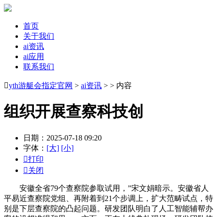
首页
关于我们
ai资讯
ai应用
联系我们

yth游艇会指定官网
>
ai资讯
> > 内容
组织开展查察科技创
日期：2025-07-18 09:20
字体：
[大]
[小]

打印

关闭
安徽全省79个查察院参取试用，”宋文娟暗示。安徽省人
平易近查察院党组、再附着到21个步调上，扩大范畴试点，特
别是下层查察院的凸起问题。研发团队明白了人工智能辅帮办