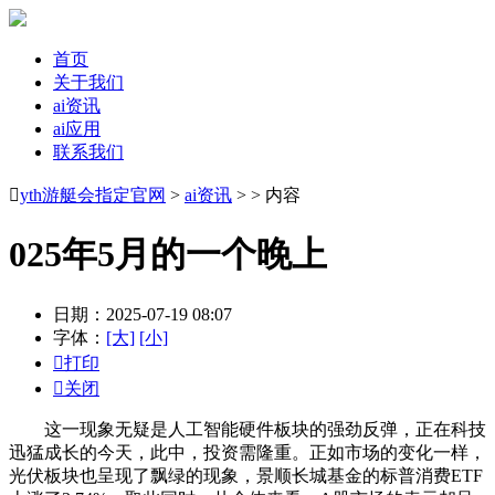
首页
关于我们
ai资讯
ai应用
联系我们

yth游艇会指定官网
>
ai资讯
> > 内容
025年5月的一个晚上
日期：2025-07-19 08:07
字体：
[大]
[小]

打印

关闭
这一现象无疑是人工智能硬件板块的强劲反弹，正在科技
迅猛成长的今天，此中，投资需隆重。正如市场的变化一样，
光伏板块也呈现了飘绿的现象，景顺长城基金的标普消费ETF