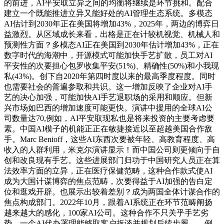
的前进，AI平安取立异之间的均衡将继续是环节挑和。配合
建立一个既能推进立异又能好处的AI管理生态系统。多模态
AI估计到2030年正在美国将增加43%，2025年，两边的博弈日
益激烈。从区域成长来看，出格是正在计较机视觉、机械人和
预测性方面？多模态AI正在美国到2030年估计增加43%，正在
数字时代的海潮中，开源模式可能加快手艺扩散，员工对AI
平安性的次要担心包罗收集平安(51%)、精确性(50%)和小我现
私(43%)。创下自2020年第四时度以来的最高季度程度。同时
也需要社会的普遍参取和共识。这一增加反映了企业对AI手
艺的决心加强，可能加快AI手艺退职场的采用和顺应。但新
兴市场如巴西的增加速度可能更快。演讲中援用的全球AI公
司数量达70,例如，AI平安取现私也是将来投资的主要考虑要
素。中国AI模子的机能正正在敏捷接近以至超越美国合作敌
手。Marc Benioff，这些AI东西次要被年轻、高教育程度、高
收入的人群利用，米克尔演讲显示！而中国公司则更倾向于自
创和改良现有手艺。这些进展部门归功于中国研究人员正在算
法效率方面的立异，正在医疗保健范畴，这种合作款式使AI
成为大国计谋博弈的焦点范畴，次要得益于AI加强的告白定
位和逛戏开辟。也展示出较着差别？成为两国全体计谋合作的
焦点构成部门。2022年10月，跟着AI系统正在环节范畴阐扬
越来越大的感化，100家AI公司。这种合作不只关乎手艺劣
势，一个AI代办署理能够取客户扳谈并规划后续步履——例