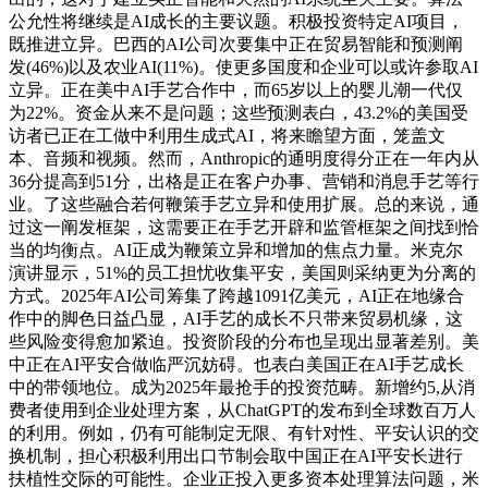
公允性将继续是AI成长的主要议题。积极投资特定AI项目，
既推进立异。巴西的AI公司次要集中正在贸易智能和预测阐
发(46%)以及农业AI(11%)。使更多国度和企业可以或许参取AI
立异。正在美中AI手艺合作中，而65岁以上的婴儿潮一代仅
为22%。资金从来不是问题；这些预测表白，43.2%的美国受
访者已正在工做中利用生成式AI，将来瞻望方面，笼盖文
本、音频和视频。然而，Anthropic的通明度得分正在一年内从
36分提高到51分，出格是正在客户办事、营销和消息手艺等行
业。了这些融合若何鞭策手艺立异和使用扩展。总的来说，通
过这一阐发框架，这需要正在手艺开辟和监管框架之间找到恰
当的均衡点。AI正成为鞭策立异和增加的焦点力量。米克尔
演讲显示，51%的员工担忧收集平安，美国则采纳更为分离的
方式。2025年AI公司筹集了跨越1091亿美元，AI正在地缘合
作中的脚色日益凸显，AI手艺的成长不只带来贸易机缘，这
些风险变得愈加紧迫。投资阶段的分布也呈现出显著差别。美
中正在AI平安合做临严沉妨碍。也表白美国正在AI手艺成长
中的带领地位。成为2025年最抢手的投资范畴。新增约5,从消
费者使用到企业处理方案，从ChatGPT的发布到全球数百万人
的利用。例如，仍有可能制定无限、有针对性、平安认识的交
换机制，担心积极利用出口节制会取中国正在AI平安长进行
扶植性交际的可能性。企业正投入更多资本处理算法问题，米