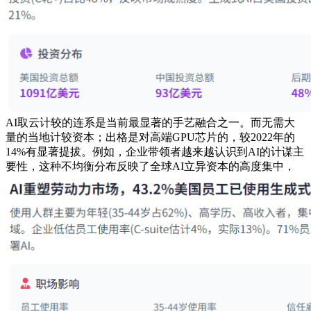
AI取云计较的连系是当前最显著的手艺融合之一。而无需大
量的当地计较资本；出格是对高端GPU芯片的，较2022年的
14%有显著提拔。例如，企业带领者越来越认识到AI的计谋主
要性，这种不均衡分布反映了全球AI立异资本的高度集中，