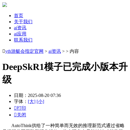
首页
关于我们
ai资讯
ai应用
联系我们

yth游艇会指定官网
>
ai资讯
> > 内容
DeepSkR1模子已完成小版本升
级
日期：2025-08-20 07:36
字体：
[大]
[小]

打印

关闭
AutoThink供给了一种简单而无效的推理新范式通过省略