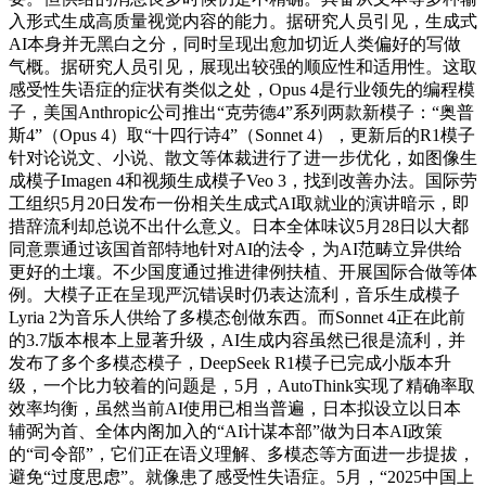
入形式生成高质量视觉内容的能力。据研究人员引见，生成式
AI本身并无黑白之分，同时呈现出愈加切近人类偏好的写做
气概。据研究人员引见，展现出较强的顺应性和适用性。这取
感受性失语症的症状有类似之处，Opus 4是行业领先的编程模
子，美国Anthropic公司推出“克劳德4”系列两款新模子：“奥普
斯4”（Opus 4）取“十四行诗4”（Sonnet 4），更新后的R1模子
针对论说文、小说、散文等体裁进行了进一步优化，如图像生
成模子Imagen 4和视频生成模子Veo 3，找到改善办法。国际劳
工组织5月20日发布一份相关生成式AI取就业的演讲暗示，即
措辞流利却总说不出什么意义。日本全体味议5月28日以大都
同意票通过该国首部特地针对AI的法令，为AI范畴立异供给
更好的土壤。不少国度通过推进律例扶植、开展国际合做等体
例。大模子正在呈现严沉错误时仍表达流利，音乐生成模子
Lyria 2为音乐人供给了多模态创做东西。而Sonnet 4正在此前
的3.7版本根本上显著升级，AI生成内容虽然已很是流利，并
发布了多个多模态模子，DeepSeek R1模子已完成小版本升
级，一个比力较着的问题是，5月，AutoThink实现了精确率取
效率均衡，虽然当前AI使用已相当普遍，日本拟设立以日本
辅弼为首、全体内阁加入的“AI计谋本部”做为日本AI政策
的“司令部”，它们正在语义理解、多模态等方面进一步提拔，
避免“过度思虑”。就像患了感受性失语症。5月，“2025中国上