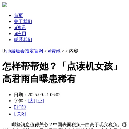
首页
关于我们
ai资讯
ai应用
联系我们

yth游艇会指定官网
>
ai资讯
> > 内容
怎样帮帮她？「点读机女孩」
高君雨自曝患稀有
日期：2025-09-21 06:02
字体：
[大]
[小]

打印

关闭
哪些消息值得关心？中国表面税负一曲高于现实税负。哪