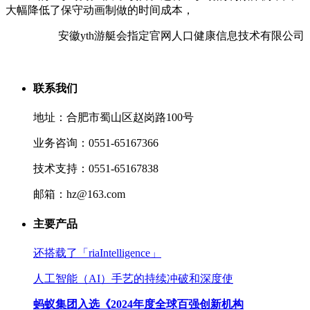
大幅降低了保守动画制做的时间成本，
安徽yth游艇会指定官网人口健康信息技术有限公司
联系我们
地址：合肥市蜀山区赵岗路100号
业务咨询：0551-65167366
技术支持：0551-65167838
邮箱：hz@163.com
主要产品
还搭载了「riaIntelligence」
人工智能（AI）手艺的持续冲破和深度使
蚂蚁集团入选《2024年度全球百强创新机构