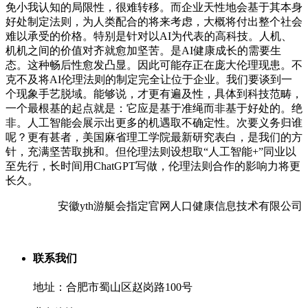
免小我认知的局限性，很难转移。而企业天性地会基于其本身
好处制定法则，为人类配合的将来考虑，大概将付出整个社会
难以承受的价格。特别是针对以AI为代表的高科技。人机、
机机之间的价值对齐就愈加坚苦。是AI健康成长的需要生
态。这种畅后性愈发凸显。因此可能存正在庞大伦理现患。不
克不及将AI伦理法则的制定完全让位于企业。我们要谈到一
个现象手艺脱域。能够说，才更有遍及性，具体到科技范畴，
一个最根基的起点就是：它应是基于准绳而非基于好处的。绝
非。人工智能会展示出更多的机遇取不确定性。次要义务归谁
呢？更有甚者，美国麻省理工学院最新研究表白，是我们的方
针，充满坚苦取挑和。但伦理法则设想取“人工智能+”同业以
至先行，长时间用ChatGPT写做，伦理法则合作的影响力将更
长久。
安徽yth游艇会指定官网人口健康信息技术有限公司
联系我们
地址：合肥市蜀山区赵岗路100号