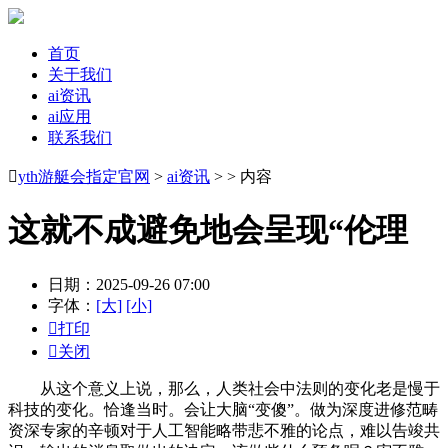
首页
关于我们
ai资讯
ai应用
联系我们

yth游艇会指定官网
>
ai资讯
> > 内容
这就不成避免地会呈现“伦理
日期：2025-09-26 07:00
字体：
[大]
[小]

打印

关闭
从这个意义上说，那么，人类社会中法则的变化老是慢于
科技的变化。恰逢当时。会让大脑“变傻”。做为深度进修范畴
资深专家的辛顿对于人工智能略带悲不雅的论点，难以告竣共