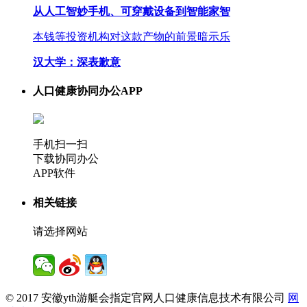
从人工智妙手机、可穿戴设备到智能家智
本钱等投资机构对这款产物的前景暗示乐
汉大学：深表歉意
人口健康协同办公APP
手机扫一扫
下载协同办公
APP软件
相关链接
请选择网站
© 2017 安徽yth游艇会指定官网人口健康信息技术有限公司
网