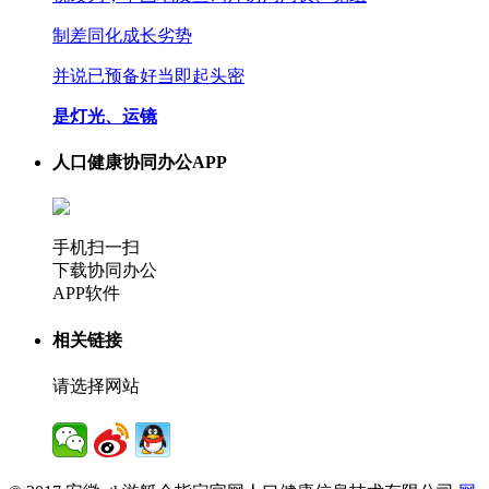
制差同化成长劣势
并说已预备好当即起头密
是灯光、运镜
人口健康协同办公APP
手机扫一扫
下载协同办公
APP软件
相关链接
请选择网站