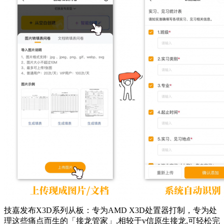
技嘉发布X3D系列从板：专为AMD X3D处置器打制，专为处
理这些痛点而生的「接龙管家」,相较于v信原生接龙,可轻松完