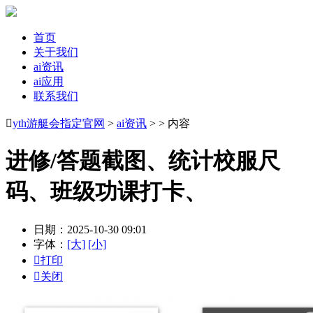
首页
关于我们
ai资讯
ai应用
联系我们

yth游艇会指定官网
>
ai资讯
> > 内容
进修/答题截图、统计校服尺
码、班级功课打卡、
日期：2025-10-30 09:01
字体：
[大]
[小]

打印

关闭