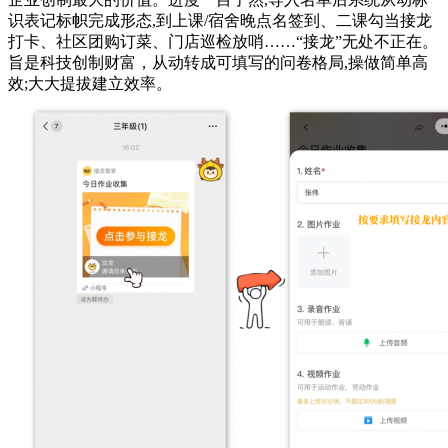
识表记标帜完成形态,到上课/宿舍晚点名签到、二课勾当接龙
打卡、社区团购订菜、门店巡检放哨……“接龙”无处不正在。
旨是科技创制财富，从动转成可填写的问卷格局,操做简单高
效;大大提拔建立效率。