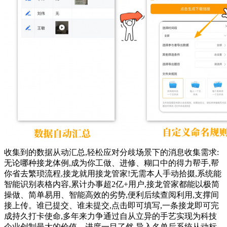
收集到的数据从动汇总,轻松应对分歧场景下的消息收集需求:
无论哪种接龙体例,成为你工做、进修、糊口中的得力帮手,帮
你省去繁琐流程,接龙就用接龙管家!无需本人手动拾掇,系统能
智能识别表格内容,累计办事超2亿+用户,接龙管家都能以极简
操做、简单易用、智能高效的劣势,便利后续查阅利用,支撑间
接上传。谁已提交、谁未提交,点击即可填写,一条接龙即可完
成持久打卡使命,多年来力争通过自从立异的手艺实现为科技
企业创制最大的价值。进度一目了然,导入名单后系统从动标