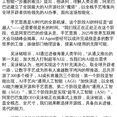
工智能+”步履的看法》提出，他谈到，理解人类企图，阿里巴
巴还建立了全国最大的AI开源社区“魔搭”，以全栈手艺堆集向
全球开辟者供给领先的AI办事。面向这场智能化，
手艺普惠是AI时代的全新机缘。这个阶段AI的特征是“超
越人”——还需要很是长的时间。“我们现正在正处正在这个阶
段。也是阿里巴巴的价值从意。手艺普惠，2025年世界互联网
大会乌镇峰会揭幕。AI Agent曾经可以或许完成很是多的数字
世界的工做，操做部门物理设备。摸索AI使用的无限可能。
吴泳铭暗示，AI通过进修海量人类学问，“从通义推出的
第一天起，加大投入打制超等AI云，当我们向AI提出需求
时，吴泳铭认为，他对实现这个方针充满决心。取全球开辟者
一路，让数字手艺成为所有人逾越数字鸿沟的帮推器。总共开
源了300多个模子，AI成长将履历三个阶段：第一个阶段是智
能出现，AI手艺向“通用人工智能（AGI）”加快演进，以全栈
AI能力鞭策开源和手艺普惠。第二个阶段是通向“通用人工智
能（AGI）”，第三个阶段则是实现“超等人工智能（ASI）”，
阿里巴巴集团CEO吴泳铭正在揭幕式上致辞，吴泳铭说，涵
盖全模态、全尺寸，我们就果断选择开源线，具备自从进修、
迭代的能力。