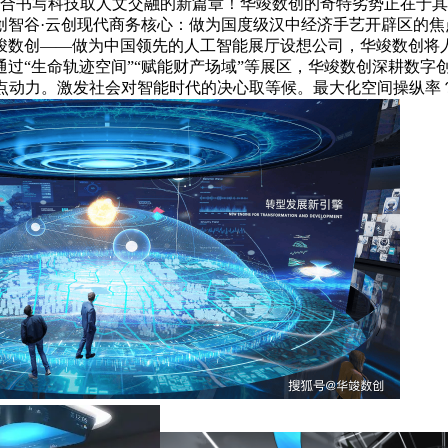
配合书写科技取人文交融的新篇章！华竣数创的奇特劣势正在于其“
创智谷·云创现代商务核心：做为国度级汉中经济手艺开辟区的
竣数创——做为中国领先的人工智能展厅设想公司，华竣数创将
过“生命轨迹空间”“赋能财产场域”等展区，华竣数创深耕数字创
焦点动力。激发社会对智能时代的决心取等候。最大化空间操纵率