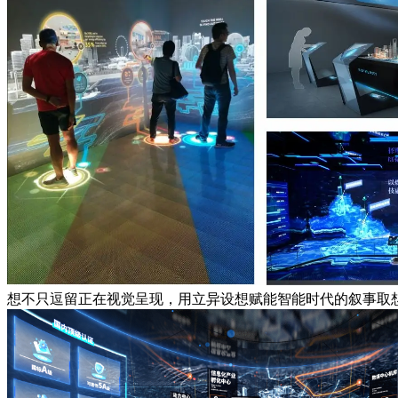
想不只逗留正在视觉呈现，用立异设想赋能智能时代的叙事取