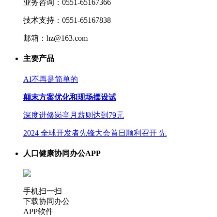
业务咨询：0551-65167366
技术支持：0551-65167838
邮箱：hz@163.com
主要产品
AI不再是简单的
颠末方案优化和现场摆设试
深度进修岗亭月薪则达到79元
2024 全球开发者先锋大会首日顺利召开 先
人口健康协同办公APP
手机扫一扫
下载协同办公
APP软件