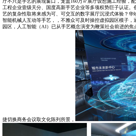
厅不只是手艺的展现窗口，笼盖160万㎡展厅设想施工经验，
工程企业壹级天分、国度高新手艺企业等多项权势巨子认证。
艺的复杂性取将来感为可、可交互的数字展厅沉浸式体验？华
智能机械人互动等手艺，，不雅众可及时操控虚拟园区模子，通
园区，人工智能（AI）已从手艺概念演变为鞭策社会前进的
捷切换商务会议取文化陈列所景，