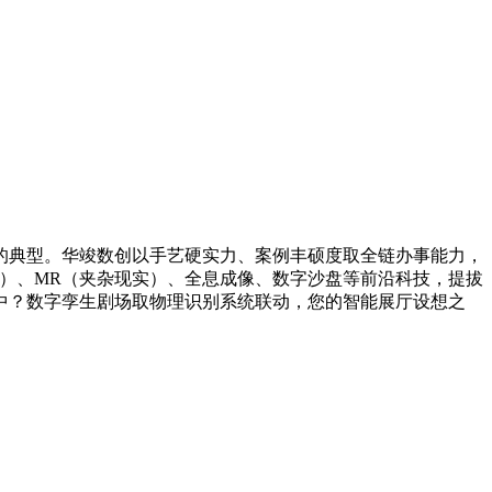
合的典型。华竣数创以手艺硬实力、案例丰硕度取全链办事能力，
实）、MR（夹杂现实）、全息成像、数字沙盘等前沿科技，提拔
厅中？数字孪生剧场取物理识别系统联动，您的智能展厅设想之