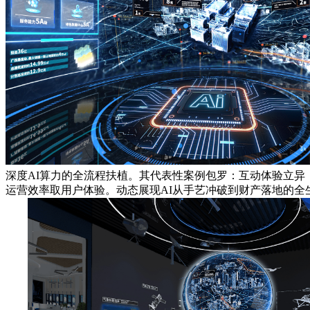
深度AI算力的全流程扶植。其代表性案例包罗：互动体验立异
运营效率取用户体验。动态展现AI从手艺冲破到财产落地的全