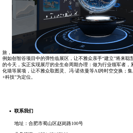
旅，
例如创智谷项目中的弹性临展区，让不雅众亲手“建立”将来
的今天，实正实现展厅的全生命周期办理：做为行业领军者，累
化墙等展项，让不雅众取图灵、冯·诺依曼等AI跨时空交换；
+科技”为定位。
联系我们
地址：合肥市蜀山区赵岗路100号