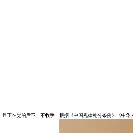
。且正在党的后不、不收手，根据《中国规律处分条例》《中华