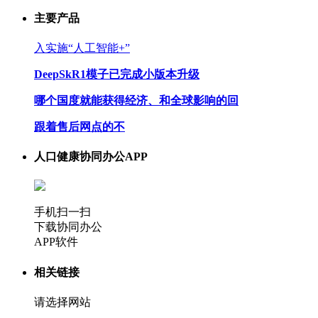
主要产品
入实施“人工智能+”
DeepSkR1模子已完成小版本升级
哪个国度就能获得经济、和全球影响的回
跟着售后网点的不
人口健康协同办公APP
手机扫一扫
下载协同办公
APP软件
相关链接
请选择网站