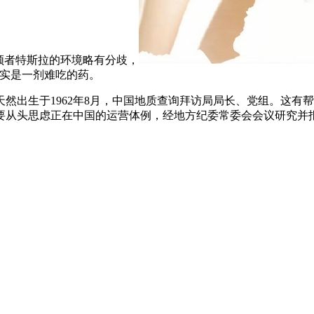
领者特斯拉的环境略有分歧，
这实是一剂难吃的药。
出生于1962年8月，中国地质查询拜访局局长、党组。这有
要从头思虑正在中国的运营体例，经地方纪委常委会会议研究并