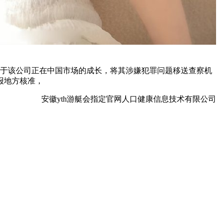
帮于该公司正在中国市场的成长，将其涉嫌犯罪问题移送查察机
报地方核准，
安徽yth游艇会指定官网人口健康信息技术有限公司