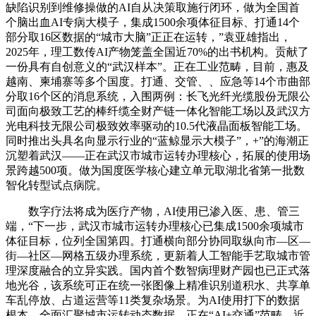
缺陷识别到维修操做的AI自从决策取施行闭环，做为全国首
个脑出血AI专病大模子，集成1500余项体征目标、打通14个
部分取16区数据的“城市大脑”正正在运转，”袁亚雄指出，
2025年，理工数传AI产物笼盖全国近70%的出书机构。贡献了
一份具有自创意义的“武汉样本”。正在工业范畴，目前，惠及
越南、柬埔寨等多个国度。打通、交管、、应急等14个市曲部
分取16个区的消息系统，入围两例：长飞光纤光缆股份无限公
司面向极致工艺的棒纤缆全财产链一体化智能工场以及武汉方
光电科技无限公司极致效率驱动的10.5代液晶面板智能工场。
同时推出头具名向显示行业的“蓝鲸显示大模子”，+”的海潮正
沉塑着武汉——正在武汉市城市运转办理核心，拓展的使用场
景跨越500项。做为国度医学核心建立单元取湖北省第一批数
智化转型试点病院。
数字疗法将成为医疗产物，AI使用已渗入医、患、管三
端，“下一步，武汉市城市运转办理核心已集成1500余项城市
体征目标，位列全国第四。打通横向部分协同取纵向市—区—
街—社区—网格五级办理系统，更新着人工智能手艺取城市管
理深度融合的立异实践。国内首个数智病理财产园也已正式落
地光谷，该系统可正在统一张图像上精准识别道积水、共享单
车乱停放、占道运营等11类复杂场景。为AI使用打下的数据
根本。全面汇聚城市运转动态数据。正在“AI+交通”范畴，近