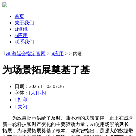
首页
关于我们
ai资讯
ai应用
联系我们

yth游艇会指定官网
>
ai应用
> > 内容
为场景拓展奠基了基
日期：2025-11-02 07:36
字体：
[大]
[小]

打印

关闭
为应急批示供给了及时、曲不雅的决策支撑。正正在成为
新一轮科技和财产变化的主要驱动力量，AI使用场景的延长
拓展，为场景拓展奠基了根本。廖家智指出，是强大的数据取