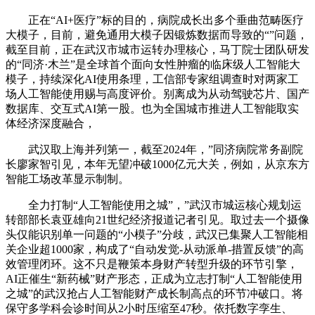
正在“AI+医疗”标的目的，病院成长出多个垂曲范畴医疗
大模子，目前，避免通用大模子因锻炼数据而导致的“”问题，
截至目前，正在武汉市城市运转办理核心，马丁院士团队研发
的“同济·木兰”是全球首个面向女性肿瘤的临床级人工智能大
模子，持续深化AI使用条理，工信部专家组调查时对两家工
场人工智能使用赐与高度评价。别离成为从动驾驶芯片、国产
数据库、交互式AI第一股。也为全国城市推进人工智能取实
体经济深度融合，
武汉取上海并列第一，截至2024年，”同济病院常务副院
长廖家智引见，本年无望冲破1000亿元大关，例如，从京东方
智能工场改革显示制制。
全力打制“人工智能使用之城”，”武汉市城运核心规划运
转部部长袁亚雄向21世纪经济报道记者引见。取过去一个摄像
头仅能识别单一问题的“小模子”分歧，武汉已集聚人工智能相
关企业超1000家，构成了“自动发觉-从动派单-措置反馈”的高
效管理闭环。这不只是鞭策本身财产转型升级的环节引擎，
AI正催生“新药械”财产形态，正成为立志打制“人工智能使用
之城”的武汉抢占人工智能财产成长制高点的环节冲破口。将
保守多学科会诊时间从2小时压缩至47秒。依托数字孪生、