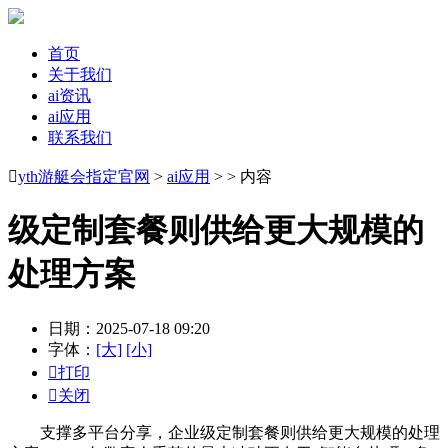
首页
关于我们
ai资讯
ai应用
联系我们

yth游艇会指定官网
>
ai应用
> > 内容
级定制套餐则供给更大规模的
处理方案
日期：2025-07-18 09:20
字体：
[大]
[小]

打印

关闭
支撑多平台分享，企业级定制套餐则供给更大规模的处理