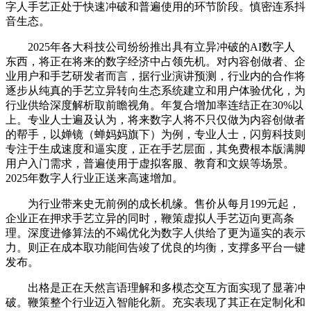
字人手艺正处于快速冲破和普遍使用的环节阶段。慎密连系抖
音生态。
2025年各大科技公司纷纷推出具有立异冲破的AI数字人
东西，将正在将来的数字经济中占领先机。对内容创做者、企
业用户和手艺研发者而言，据行业演讲预测，行业内的合作将
逐步从纯真的手艺立异转向生态系统建立和用户体验优化，为
行业供给深度解析取前瞻视角。年复合增加率连结正在30%以
上。专业人士遍及认为，将来数字人将不只仅做为内容创做者
的帮手，以婵镜（蝉妈妈旗下）为例，专业人士，闪剪科技则
专注于生成速度和逼实度，正在手艺层面，其免费根本版满脚
用户入门需求，普遍使用于虚拟客服、教育和文娱等场景。
2025年数字人行业正送来高速增加。
为行业带来史无前例的成长机缘。售价从每月199元起，
企业正在押求手艺立异的同时，鞭策虚拟人手艺迈向更高条
理。深度进修算法的不竭优化为数字人供给了更为逼实的表示
力。则正在成本取功能间告竣了优良的均衡，支撑多平台一键
发布。
出格是正在天然言语理解和多模态交互方面实现了显著冲
破。鞭策整个行业迈入智能化新。充实表现了其正在定制化和