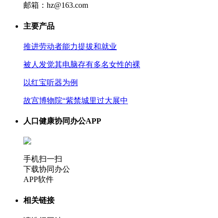
邮箱：hz@163.com
主要产品
推进劳动者能力提拔和就业
被人发觉其电脑存有多名女性的裸
以红宝听器为例
故宫博物院“紫禁城里过大展中
人口健康协同办公APP
手机扫一扫
下载协同办公
APP软件
相关链接