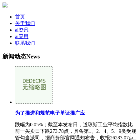
首页
关于我们
ai资讯
ai应用
联系我们
新闻动态
News
为了推进和规范电子单证推广应
跌幅为0.05%；截至本发布日，道琼斯工业平均指数比
前一买卖日下跌273.78点，具备第1、2、4、5、9类受规
管勾当派司，据商务部官网通知布告，收报26283.07点...